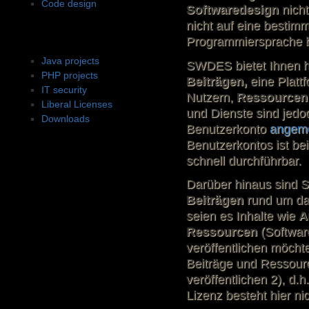
Code design
Softwaredesign
nich
nicht auf eine bestim
Projekte
Programmiersprache b
Java projects
SWDES bietet Ihnen h
PHP projects
Beiträgen,
eine Platt
IT security
Nutzern,
Ressourcen
Liberal Licenses
und Dienste sind jedo
Downloads
Benutzerkonto
angeme
Benutzerkontos ist b
schnell durchführbar.
Darüber hinaus sind S
Beiträgen
rund um da
seien es Inhalte wie
A
Ressourcen
(Softwar
veröffentlichen möcht
Beiträge und Ressourc
veröffentlichen
2)
, d.
Lizenz besteht hier nic