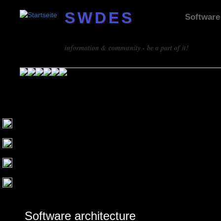
SWDES
Software
Software design
information & community - be a part of it!
Software architecture