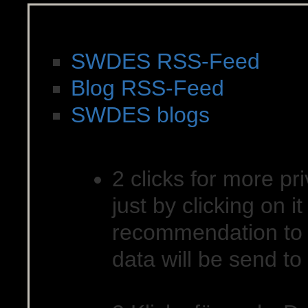
News, Feeds & Blogs
SWDES RSS-Feed
Blog RSS-Feed
SWDES blogs
Soziale Netzwerke
2 clicks for more pri
just by clicking on 
recommendation to 
data will be send to