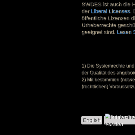
SWDES ist auch die 
der
Liberal Licenses
. 
öffentliche Lizenzen di
Urheberrechte geschütz
geeignet sind.
Lesen S
1) Die Systemrechte und 
der Qualität des angebo
2) Mit bestimmten (notw
(rechtlichen) Voraussetz
English