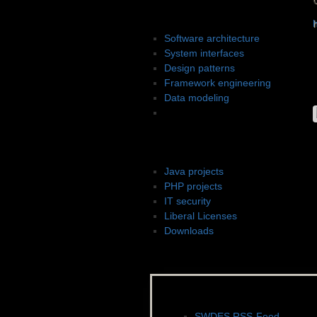
Software design
Software architecture
System interfaces
Design patterns
Framework engineering
Data modeling
Code design
Projekte
Java projects
PHP projects
IT security
Liberal Licenses
Downloads
News, Feeds & Blogs
SWDES RSS-Feed