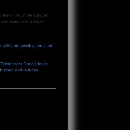
e können Ihre Empfehlung an
 connected with Google+
he USA and possibly persisted
Twitter oder Google in die
 einen Klick auf das