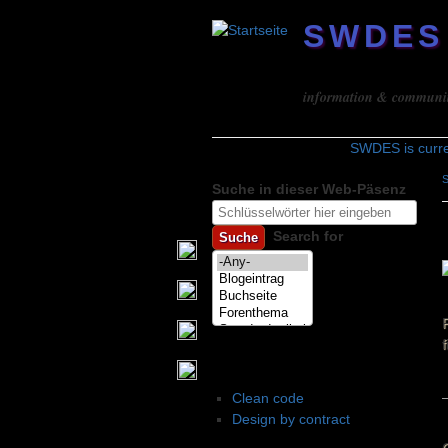
SWDES
Software design
information & community 
SWDES is curr
S
Suche in dieser Web-Päsenz
Suchformular
Search for
Code design
Clean code
Design by contract