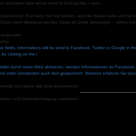
n activation data will be send to third parties – see
i
.
 Datenschutz: Erst wenn Sie hier klicken, wird der Button aktiv und Si
Schon beim Aktivieren werden Daten an Dritte übertragen – siehe
i
.
not
+ verbunden
se fields, informations will be send to Facebook, Twitter or Google in t
 by clicking on the
i
.
lder durch einen Klick aktivieren, werden Informationen an Facebook, 
nd unter Umständen auch dort gespeichert. Näheres erfahren Sie durch
anently and agree with data transmission:
ivieren und Datenüber­tragung zustimmen: