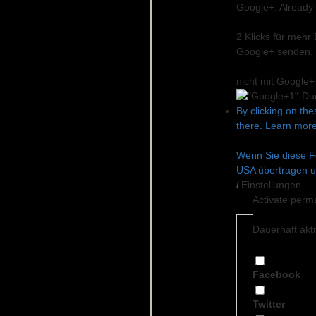
Google+. Already o
2 Klicks für mehr
Google+ senden. 
nicht mit Google
By clicking on the
there. Learn more
Wenn Sie diese Fe
USA übertragen u
i
.
Einstellungen
Activate perm
Dauerhaft akt
Facebook
Twitter