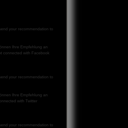
can send your recommendation to
e können Ihre Empfehlung an
ot connected with Facebook
can send your recommendation to
e können Ihre Empfehlung an
onnected with Twitter
can send your recommendation to