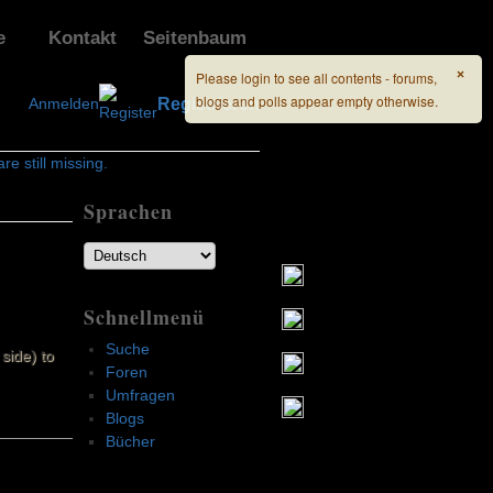
e
Kontakt
Seitenbaum
×
Please login to see all contents - forums,
blogs and polls appear empty otherwise.
Anmelden
Registrieren
e still missing.
Sprachen
Schnellmenü
Suche
side) to
Foren
Umfragen
Blogs
Bücher