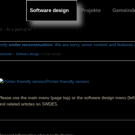
Software design
Projekte
Gemeind
- be a part of it!
ently
under reconstruction
. We are sorry, some content and features ar
tartseite
»
Software design
» Code design
Sie sind hier
Code design
Printer-friendly version
Please use the main menu (page top) or the software design menu (left 
find related articles on SWDES.