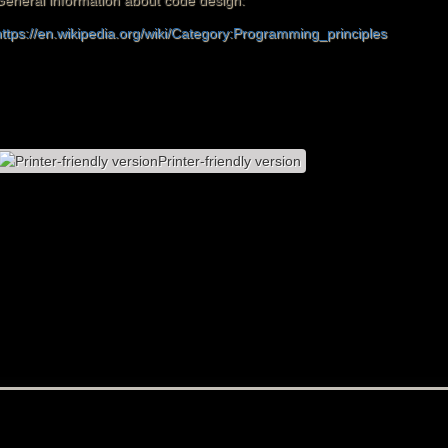
General information about code design:
https://en.wikipedia.org/wiki/Category:Programming_principles
Printer-friendly version