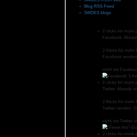
Blog RSS-Feed
SWDES blogs
Soziale Netzwerke
2 clicks for more 
Facebook. Already 
2 Klicks für mehr
Facebook senden.
nicht mit Facebo
2 clicks for more 
Twitter. Already o
2 Klicks für mehr
Twitter senden. S
nicht mit Twitter
2 clicks for more 