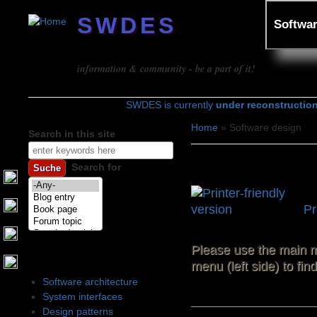
SWDES
Softwar
Software design
information & community - be a part of it!
SWDES is currently
under reconstructio
Home
» Software design
Search in this site
You are here
Search form
Software desig
Search for
Pr
Please use the main m
Software design
menu (left side) to fi
Software architecture
System interfaces
Design patterns