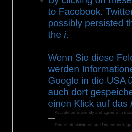
By clicking on these
to Facebook, Twitte
possibly persisted t
the
i
.
Wenn Sie diese Feld
werden Information
Google in die USA 
auch dort gespeiche
einen Klick auf das
Activate permanently and agree with data
Dauerhaft aktivieren und Datenüber­trag